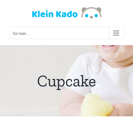
Ga
naar
inhoud
Ga naar...
Cupcake