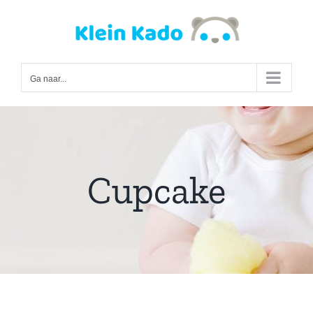
Ga
naar
inhoud
Ga naar...
Cupcake