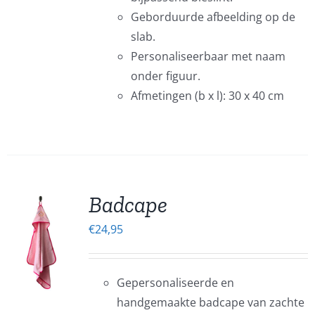
Geborduurde afbeelding op de
EN
slab.
EN
Personaliseerbaar met naam
onder figuur.
CTPAGINA
Afmetingen (b x l): 30 x 40 cm
Badcape
€
24,95
EN
UCT
Gepersonaliseerde en
ERE
handgemaakte badcape van zachte
IES.