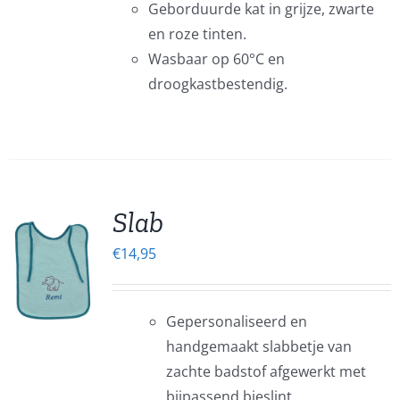
Geborduurde kat in grijze, zwarte
en roze tinten.
EN
Wasbaar op 60°C en
EN
droogkastbestendig.
CTPAGINA
Slab
€
14,95
EN
UCT
Gepersonaliseerd en
ERE
handgemaakt slabbetje van
IES.
zachte badstof afgewerkt met
bijpassend bieslint.