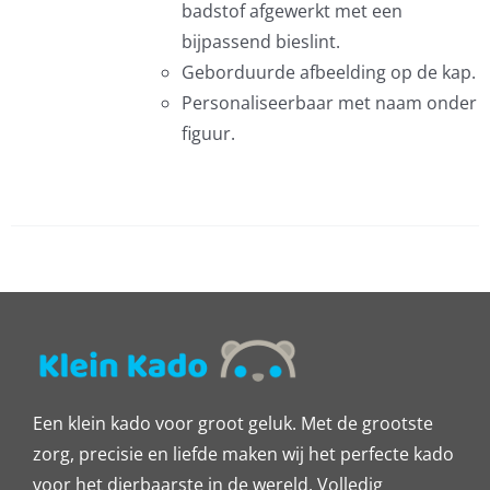
badstof afgewerkt met een
bijpassend bieslint.
Geborduurde afbeelding op de kap.
EN
Personaliseerbaar met naam onder
EN
figuur.
CTPAGINA
Een klein kado voor groot geluk. Met de grootste
zorg, precisie en liefde maken wij het perfecte kado
voor het dierbaarste in de wereld. Volledig