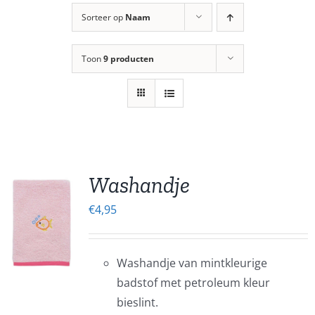
Sorteer op
Naam
Toon
9 producten
Washandje
€
4,95
EN
UCT
Washandje van mintkleurige
ERE
badstof met petroleum kleur
IES.
bieslint.