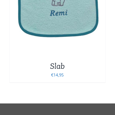
MEERDERE
VARIATIES.
DEZE
OPTIE
KAN
GEKOZEN
WORDEN
OP
DE
NA
PRODUCTPAGINA
Slab
€
14,95