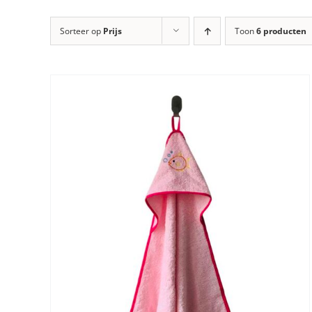
Sorteer op
Prijs
Toon
6 producten
DIT
OPTIES SELECTEREN
/
DETAILS
PRODUCT
HEEFT