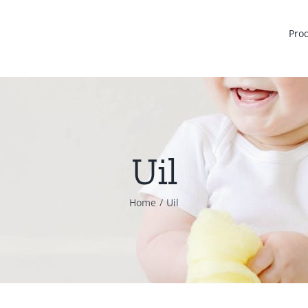
Pro
Uil
Home
Uil