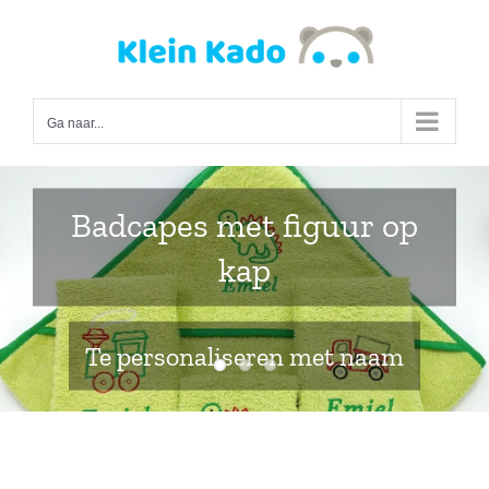
Ga
naar
inhoud
Ga naar...
Slabbetjes in handig groot
formaat
Te personaliseren met naam