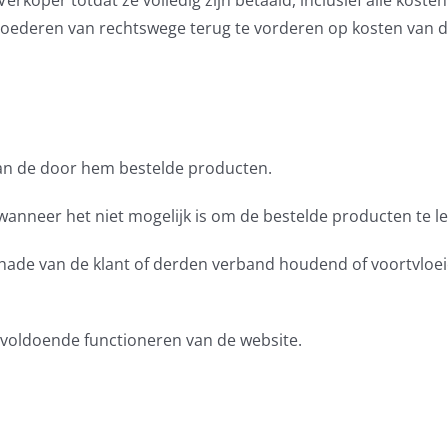
rkoper totdat ze volledig zijn betaald, inclusief alle kosten
goederen van rechtswege terug te vorderen op kosten van d
van de door hem bestelde producten.
wanneer het niet mogelijk is om de bestelde producten te l
 schade van de klant of derden verband houdend of voortvloe
 onvoldoende functioneren van de website.