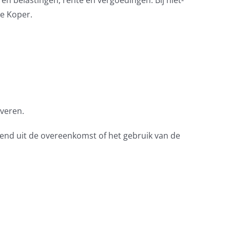
 en belastingen, rente en vergoedingen. Bij niet-
e Koper.
everen.
iend uit de overeenkomst of het gebruik van de