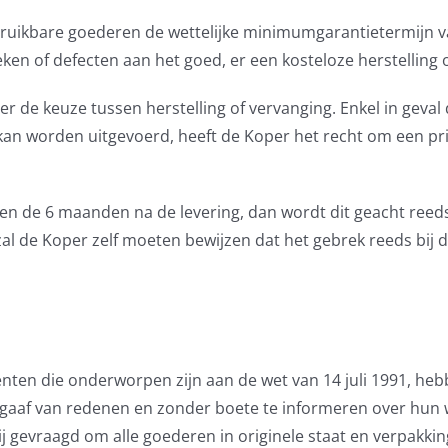
rbruikbare goederen de wettelijke minimumgarantietermijn va
eken of defecten aan het goed, er een kosteloze herstelling o
per de keuze tussen herstelling of vervanging. Enkel in geval
n kan worden uitgevoerd, heeft de Koper het recht om een pr
nen de 6 maanden na de levering, dan wordt dit geacht reeds
l de Koper zelf moeten bewijzen dat het gebrek reeds bij d
nten die onderworpen zijn aan de wet van 14 juli 1991, h
gaaf van redenen en zonder boete te informeren over hun 
ij gevraagd om alle goederen in originele staat en verpakkin