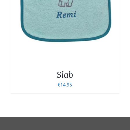
MEERDERE
VARIATIES.
DEZE
OPTIE
KAN
GEKOZEN
WORDEN
OP
DE
NA
PRODUCTPAGINA
Slab
€
14,95