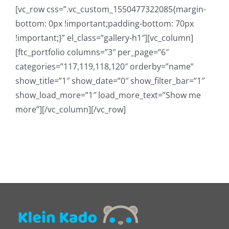
[vc_row css=”.vc_custom_1550477322085{margin-
bottom: 0px !important;padding-bottom: 70px
!important;}” el_class=”gallery-h1″][vc_column]
[ftc_portfolio columns=”3″ per_page=”6″
categories=”117,119,118,120″ orderby=”name”
show_title=”1″ show_date=”0″ show_filter_bar=”1″
show_load_more=”1″ load_more_text=”Show me
more”][/vc_column][/vc_row]