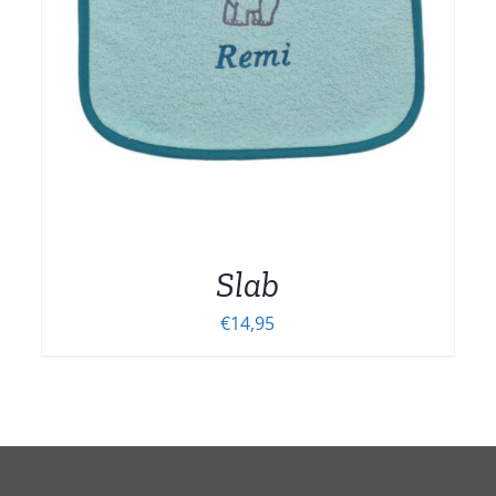
MEERDERE
VARIATIES.
DEZE
OPTIE
KAN
GEKOZEN
WORDEN
OP
DE
NA
PRODUCTPAGINA
Slab
€
14,95