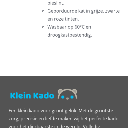
bieslint.
Geborduurde kat in grijze, zwarte
en roze tinten.
EN
Wasbaar op 60°C en
EN
droogkastbestendig.
CTPAGINA
Een klein kado voor groot geluk. Met de grootste
zorg, precisie en liefde maken wij het perfecte kado
voor het dierbaarste in de wereld. Volledig