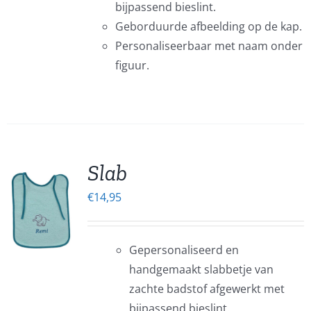
bijpassend bieslint.
Geborduurde afbeelding op de kap.
EN
Personaliseerbaar met naam onder
EN
figuur.
CTPAGINA
Slab
€
14,95
EN
UCT
Gepersonaliseerd en
ERE
handgemaakt slabbetje van
IES.
zachte badstof afgewerkt met
bijpassend bieslint.