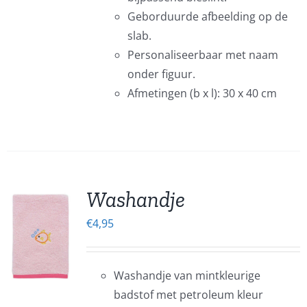
Geborduurde afbeelding op de
EN
slab.
EN
Personaliseerbaar met naam
onder figuur.
CTPAGINA
Afmetingen (b x l): 30 x 40 cm
Washandje
€
4,95
EN
UCT
Washandje van mintkleurige
ERE
badstof met petroleum kleur
IES.