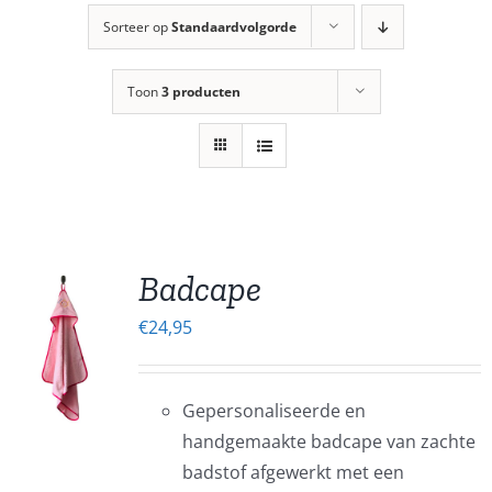
Sorteer op
Standaardvolgorde
Toon
3 producten
Badcape
€
24,95
EN
UCT
Gepersonaliseerde en
ERE
handgemaakte badcape van zachte
IES.
badstof afgewerkt met een