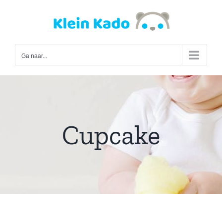
Ga
naar
inhoud
Ga naar...
Cupcake