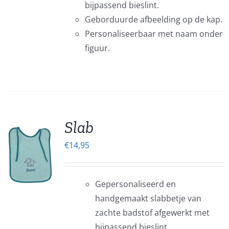
bijpassend bieslint.
Geborduurde afbeelding op de kap.
EN
Personaliseerbaar met naam onder
EN
figuur.
CTPAGINA
Slab
€
14,95
EN
UCT
Gepersonaliseerd en
ERE
handgemaakt slabbetje van
IES.
zachte badstof afgewerkt met
bijpassend bieslint.