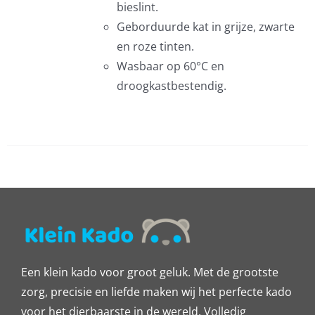
bieslint.
Geborduurde kat in grijze, zwarte
en roze tinten.
EN
Wasbaar op 60°C en
EN
droogkastbestendig.
CTPAGINA
Een klein kado voor groot geluk. Met de grootste
zorg, precisie en liefde maken wij het perfecte kado
voor het dierbaarste in de wereld. Volledig