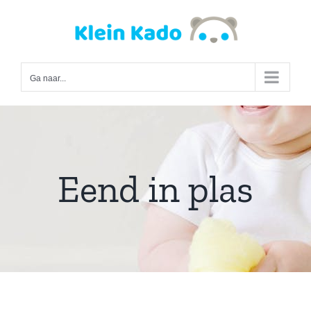
Ga
naar
inhoud
Ga naar...
Eend in plas