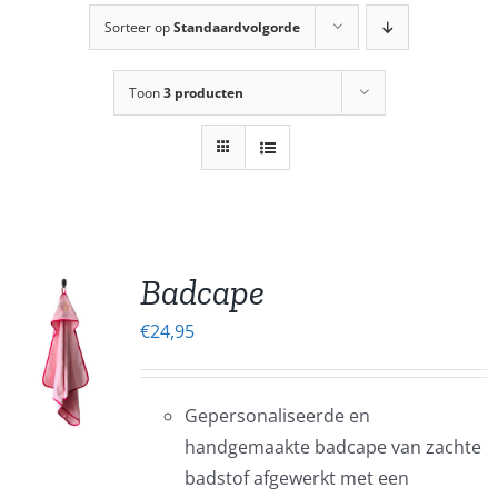
Sorteer op
Standaardvolgorde
Toon
3 producten
Badcape
€
24,95
EN
UCT
Gepersonaliseerde en
ERE
handgemaakte badcape van zachte
IES.
badstof afgewerkt met een