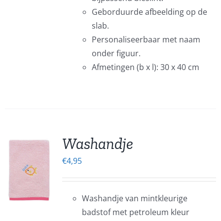
Geborduurde afbeelding op de
EN
slab.
EN
Personaliseerbaar met naam
onder figuur.
CTPAGINA
Afmetingen (b x l): 30 x 40 cm
Washandje
€
4,95
EN
UCT
Washandje van mintkleurige
ERE
badstof met petroleum kleur
IES.