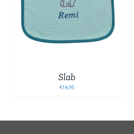
MEERDERE
VARIATIES.
DEZE
OPTIE
KAN
GEKOZEN
WORDEN
OP
DE
NA
PRODUCTPAGINA
Slab
€
14,95