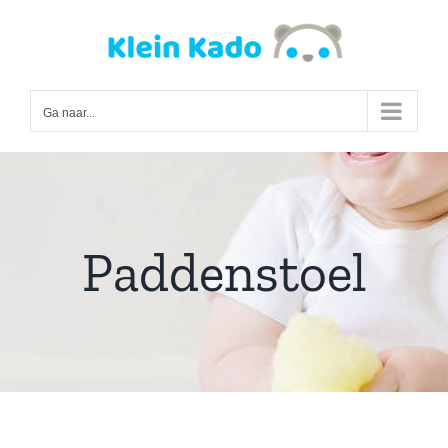
Ga
naar
inhoud
Ga naar...
Paddenstoel