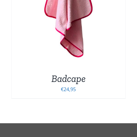
MEERDERE
VARIATIES.
DEZE
OPTIE
KAN
GEKOZEN
WORDEN
OP
DE
NA
PRODUCTPAGINA
Badcape
€
24,95