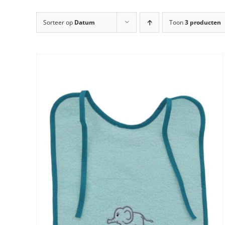
Sorteer op
Datum
Toon
3 producten
DIT
OPTIES SELECTEREN
/
DETAILS
PRODUCT
HEEFT