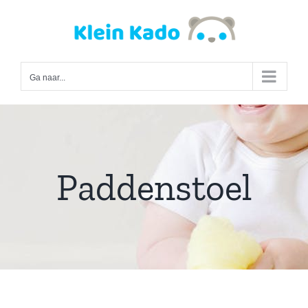
Ga
naar
inhoud
Ga naar...
Paddenstoel